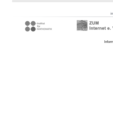
i
Infor