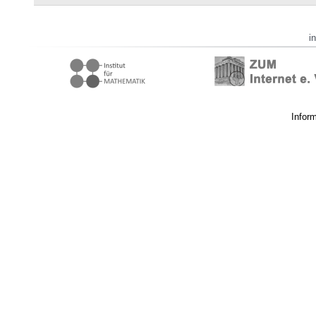
i
Infor