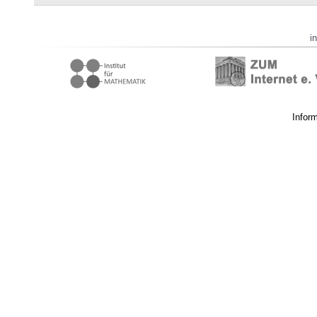
i
Infor