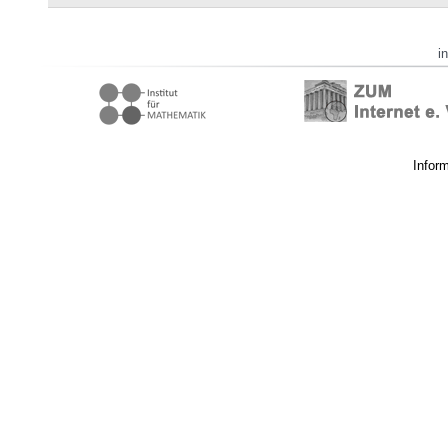
i
Infor