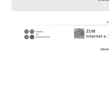
i
Infor