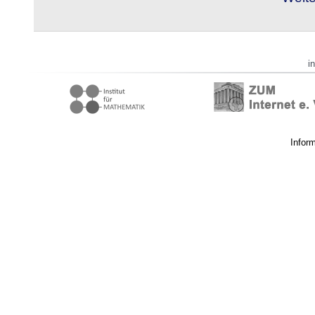
i
Infor