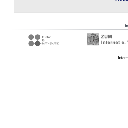
i
Infor