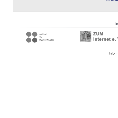
i
Infor