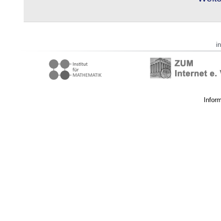
i
Infor