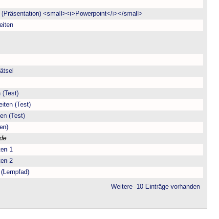
(Präsentation) <small><i>Powerpoint</i></small>
eiten
ätsel
 (Test)
iten (Test)
en (Test)
en)
.de
ten 1
ten 2
(Lernpfad)
Weitere -10 Einträge vorhanden