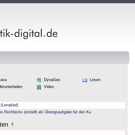
Java
DynaGeo
Lesen
Herunterladen
Video
(Lernpfad)
es Rechtecks (erstellt als Übungsaufgabe für den Ku
iten