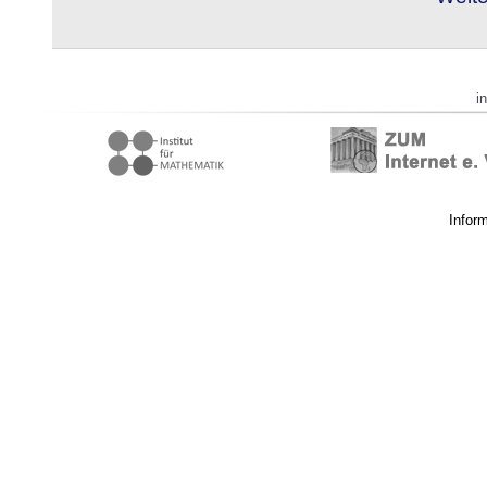
i
Infor