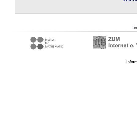
i
Infor