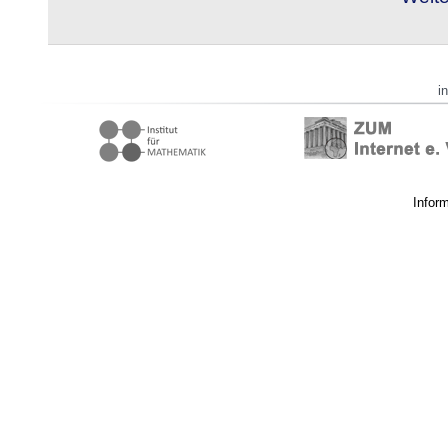
i
Infor