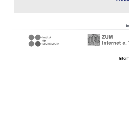
i
Infor