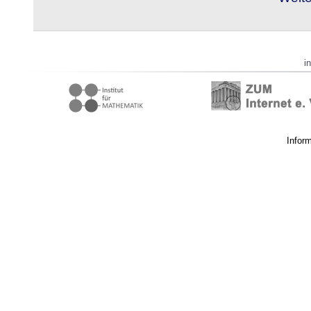
i
Infor