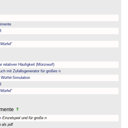
rimente
B
 Würfel"
ur relativen Häufigkeit (Münzwurf)
uch mit Zufallsgenerator für großes n
 Würfel-Simulation
B
 Würfel"
rimente
m
Einzelspiel und für große n
als pdf