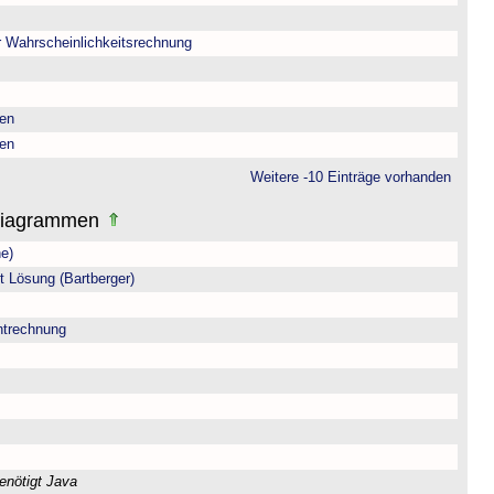
r Wahrscheinlichkeitsrechnung
sen
sen
Weitere -10 Einträge vorhanden
Diagrammen
e)
t Lösung (Bartberger)
trechnung
enötigt Java