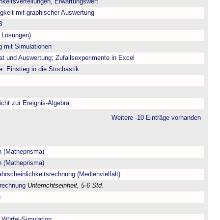
chkeitsverteilungen, Erwartungswert
igkeit mit graphischer Auswertung
B
t Lösungen)
g mit Simulationen
at und Auswertung; Zufallsexperimente in Excel
e: Einstieg in die Stochastik
icht zur Ereignis-Algebra
Weitere -10 Einträge vorhanden
n (Matheprisma)
n (Matheprisma)
hrscheinlichkeitsrechnung (Medienvielfalt)
srechnung
Unterrichtseinheit, 5-6 Std.
n
 Würfel-Simulation