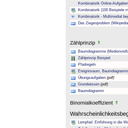
Kombinatorik Online-Aufgab
Kombinatorik (100 Beispiele 
Kombinatorik - Multimedial be
Das Ziegenproblem (Wikipedia
Zählprinzip
Baumdiagramme (Medienvielfa
Zählprinzip Beispiel
Pfadregeln
Ereignisraum, Baumdiagramm 
Übungsaufgaben
(pdf)
Grundwissen
(pdf)
Baumdiagramm
Binomialkoeffizient
Wahrscheinlichkeitsbeg
Lernpfad: Einführung in die Wa