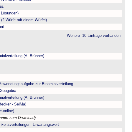
es.
t Lösungen)
(2 Würfe mit einem Würfel)
ert
Weitere -10 Einträge vorhanden
ialverteilung (A. Brünner)
 Anwendungsaufgabe zur Binomialverteilung
 Geogebra
ialverteilung (A. Brünner)
/Becker - SelMa)
e-online)
ramm zum Download)
chkeitsverteilungen, Erwartungswert