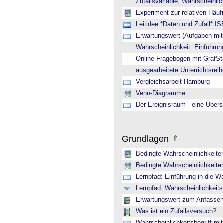
Zufallsvariable, Wahrscheinli
Experiment zur relativen Häuf
Leitidee *Daten und Zufall* IS
Erwartungswert (Aufgaben mi
Wahrscheinlichkeit: Einführun
Online-Fragebogen mit GrafSt
ausgearbeitete Unterrichtsreih
Vergleichsarbeit Hamburg
Venn-Diagramme
Der Ereignisraum - eine Übers
Grundlagen
Bedingte Wahrscheinlichkeite
Bedingte Wahrscheinlichkeite
Lernpfad: Einführung in die Wa
Lernpfad: Wahrscheinlichkeit
Erwartungswert zum Anfasse
Was ist ein Zufallsversuch?
Wahrscheinlichkeitsbegriff mit