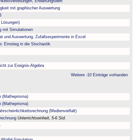
chkeitsverteilungen, Erwartungswert
igkeit mit graphischer Auswertung
B
t Lösungen)
g mit Simulationen
at und Auswertung; Zufallsexperimente in Excel
e: Einstieg in die Stochastik
icht zur Ereignis-Algebra
Weitere -10 Einträge vorhanden
n (Matheprisma)
n (Matheprisma)
hrscheinlichkeitsrechnung (Medienvielfalt)
srechnung
Unterrichtseinheit, 5-6 Std.
n
 Würfel-Simulation