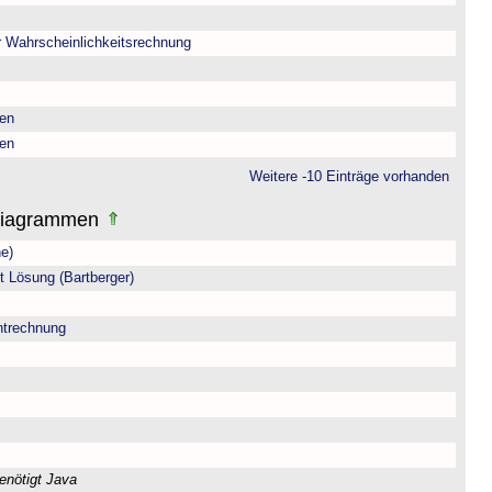
r Wahrscheinlichkeitsrechnung
sen
sen
Weitere -10 Einträge vorhanden
Diagrammen
e)
t Lösung (Bartberger)
trechnung
enötigt Java