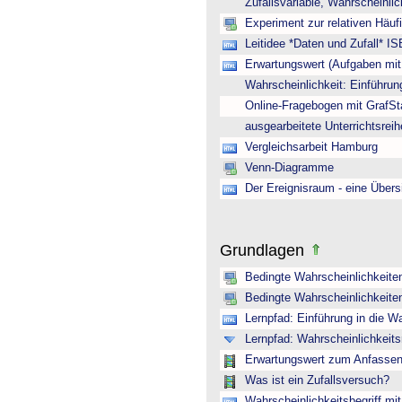
Zufallsvariable, Wahrscheinli
Experiment zur relativen Häuf
Leitidee *Daten und Zufall* IS
Erwartungswert (Aufgaben mi
Wahrscheinlichkeit: Einführun
Online-Fragebogen mit GrafSt
ausgearbeitete Unterrichtsreih
Vergleichsarbeit Hamburg
Venn-Diagramme
Der Ereignisraum - eine Übers
Grundlagen
Bedingte Wahrscheinlichkeite
Bedingte Wahrscheinlichkeite
Lernpfad: Einführung in die Wa
Lernpfad: Wahrscheinlichkeit
Erwartungswert zum Anfasse
Was ist ein Zufallsversuch?
Wahrscheinlichkeitsbegriff mit