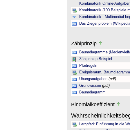
Kombinatorik Online-Aufgab
Kombinatorik (100 Beispiele 
Kombinatorik - Multimedial be
Das Ziegenproblem (Wikipedia
Zählprinzip
Baumdiagramme (Medienvielfa
Zählprinzip Beispiel
Pfadregeln
Ereignisraum, Baumdiagramm 
Übungsaufgaben
(pdf)
Grundwissen
(pdf)
Baumdiagramm
Binomialkoeffizient
Wahrscheinlichkeitsbeg
Lernpfad: Einführung in die Wa