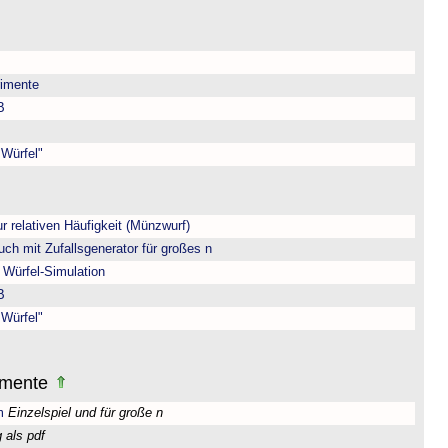
rimente
B
 Würfel"
ur relativen Häufigkeit (Münzwurf)
uch mit Zufallsgenerator für großes n
 Würfel-Simulation
B
 Würfel"
rimente
m
Einzelspiel und für große n
als pdf