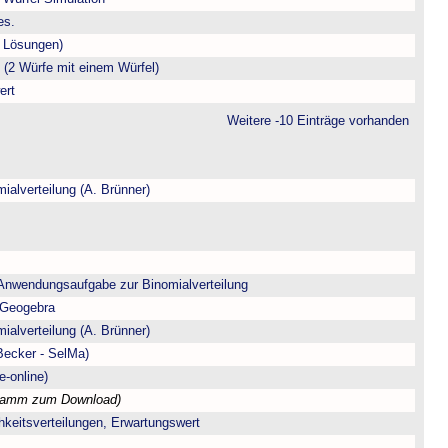
es.
t Lösungen)
(2 Würfe mit einem Würfel)
ert
Weitere -10 Einträge vorhanden
ialverteilung (A. Brünner)
 Anwendungsaufgabe zur Binomialverteilung
 Geogebra
ialverteilung (A. Brünner)
/Becker - SelMa)
e-online)
ramm zum Download)
chkeitsverteilungen, Erwartungswert