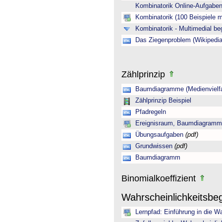
Kombinatorik Online-Aufgab
Kombinatorik (100 Beispiele 
Kombinatorik - Multimedial be
Das Ziegenproblem (Wikipedia
Zählprinzip
Baumdiagramme (Medienvielfa
Zählprinzip Beispiel
Pfadregeln
Ereignisraum, Baumdiagramm 
Übungsaufgaben
(pdf)
Grundwissen
(pdf)
Baumdiagramm
Binomialkoeffizient
Wahrscheinlichkeitsbeg
Lernpfad: Einführung in die Wa