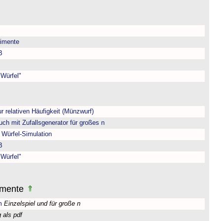
rimente
B
 Würfel"
ur relativen Häufigkeit (Münzwurf)
uch mit Zufallsgenerator für großes n
 Würfel-Simulation
B
 Würfel"
rimente
m
Einzelspiel und für große n
als pdf