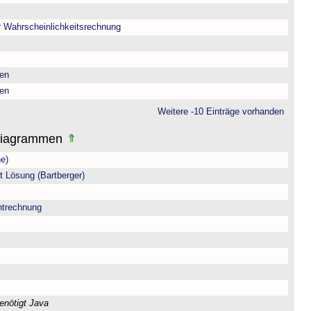
r Wahrscheinlichkeitsrechnung
sen
sen
Weitere -10 Einträge vorhanden
Diagrammen
e)
t Lösung (Bartberger)
trechnung
enötigt Java