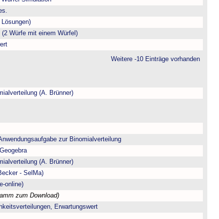
es.
t Lösungen)
(2 Würfe mit einem Würfel)
ert
Weitere -10 Einträge vorhanden
ialverteilung (A. Brünner)
 Anwendungsaufgabe zur Binomialverteilung
 Geogebra
ialverteilung (A. Brünner)
/Becker - SelMa)
e-online)
ramm zum Download)
chkeitsverteilungen, Erwartungswert