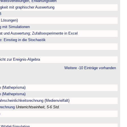
chkeitsverteilungen, Erwartungswert
igkeit mit graphischer Auswertung
B
t Lösungen)
g mit Simulationen
at und Auswertung; Zufallsexperimente in Excel
e: Einstieg in die Stochastik
icht zur Ereignis-Algebra
Weitere -10 Einträge vorhanden
n (Matheprisma)
n (Matheprisma)
hrscheinlichkeitsrechnung (Medienvielfalt)
srechnung
Unterrichtseinheit, 5-6 Std.
n
 Würfel-Simulation