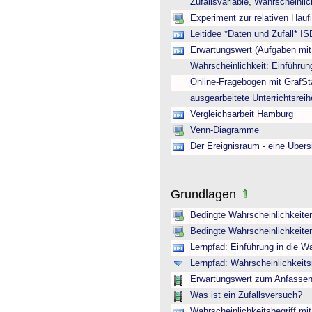
Zufallsvariable, Wahrscheinli
Experiment zur relativen Häuf
Leitidee *Daten und Zufall* IS
Erwartungswert (Aufgaben mi
Wahrscheinlichkeit: Einführun
Online-Fragebogen mit GrafSt
ausgearbeitete Unterrichtsreih
Vergleichsarbeit Hamburg
Venn-Diagramme
Der Ereignisraum - eine Übers
Grundlagen
Bedingte Wahrscheinlichkeite
Bedingte Wahrscheinlichkeite
Lernpfad: Einführung in die Wa
Lernpfad: Wahrscheinlichkeit
Erwartungswert zum Anfasse
Was ist ein Zufallsversuch?
Wahrscheinlichkeitsbegriff mit