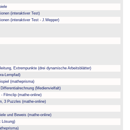
piele
onen (interaktiver Test)
onen (interaktiver Test - J.Wepper)
itung, Extrempunkte (drei dynamische Arbeitsblätter)
ra-Lernpfad)
ispiel (matheprisma)
 Differentialrechnung (Medienvielfalt)
- Filmclip (mathe-online)
on, 3 Puzzles (mathe-online)
iele und Beweis (mathe-online)
t Lösung)
atheprisma)