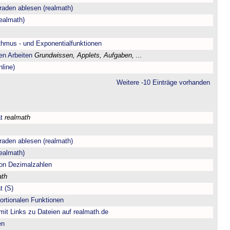
aden ablesen (realmath)
ealmath)
hmus - und Exponentialfunktionen
en Arbeiten
Grundwissen, Applets, Aufgaben, ...
line)
Weitere -10 Einträge vorhanden
t
realmath
aden ablesen (realmath)
ealmath)
 von Dezimalzahlen
ath
t (S)
portionalen Funktionen
 mit Links zu Dateien auf realmath.de
en