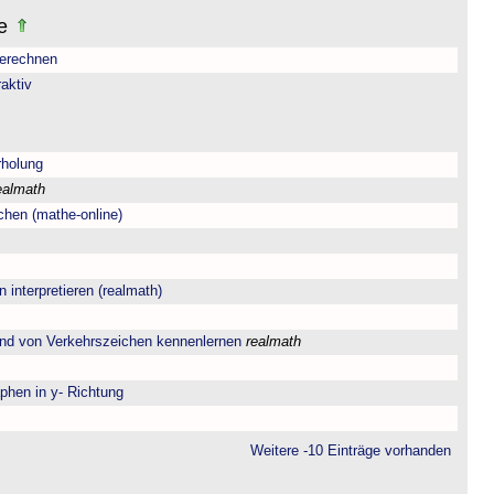
le
berechnen
aktiv
rholung
ealmath
chen (mathe-online)
interpretieren (realmath)
and von Verkehrszeichen kennenlernen
realmath
phen in y- Richtung
Weitere -10 Einträge vorhanden