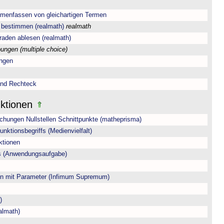
menfassen von gleichartigen Termen
 bestimmen (realmath)
realmath
aden ablesen (realmath)
ungen (multiple choice)
ungen
und Rechteck
nktionen
hungen Nullstellen Schnittpunkte (matheprisma)
nktionsbegriffs (Medienvielfalt)
ktionen
ls (Anwendungsaufgabe)
on mit Parameter (Infimum Supremum)
)
almath)