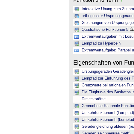
Funktion und Term
Interaktive Übung zum Zusam
orthogonaler Ursprungsgerade
Gleichungen von Ursprungsger
Quadratische Funktionen 5
Üb
Extremwertaufgaben mit Lös
Lernpfad zu Hyperbeln
Extremwertaufgabe: Parabel 
Eigenschaften von Fu
Urspungsgeraden Geradengleic
Lernpfad zur Einführung des Fu
Grenzwerte bei rationalen Fun
Die Flugkurve des Basketbal
Dreiecksrätsel
Gebrochene Rationale Funkti
Umkehrfunktionen I (Lernpfad)
Umkehrfunktionen II (Lernpfad
Geradengleichung ablesen (re
Geraden zeichnen(realmath)