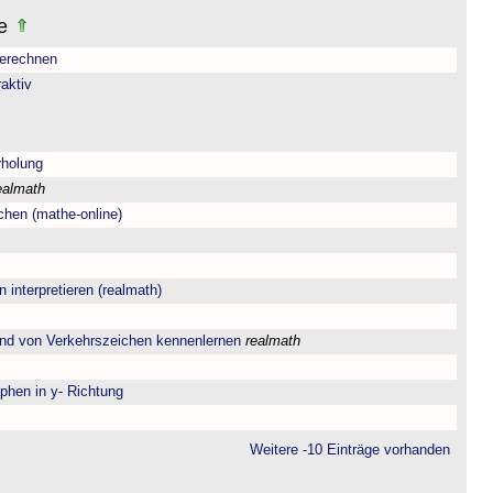
le
berechnen
aktiv
rholung
ealmath
chen (mathe-online)
interpretieren (realmath)
and von Verkehrszeichen kennenlernen
realmath
phen in y- Richtung
Weitere -10 Einträge vorhanden