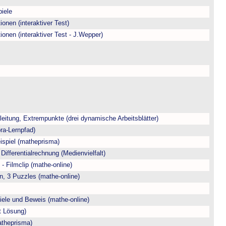
piele
onen (interaktiver Test)
onen (interaktiver Test - J.Wepper)
itung, Extrempunkte (drei dynamische Arbeitsblätter)
ra-Lernpfad)
ispiel (matheprisma)
 Differentialrechnung (Medienvielfalt)
- Filmclip (mathe-online)
on, 3 Puzzles (mathe-online)
iele und Beweis (mathe-online)
t Lösung)
atheprisma)