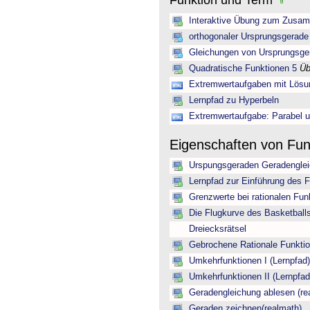
Funktion und Term
Interaktive Übung zum Zusam
orthogonaler Ursprungsgerade
Gleichungen von Ursprungsger
Quadratische Funktionen 5
Üb
Extremwertaufgaben mit Lös
Lernpfad zu Hyperbeln
Extremwertaufgabe: Parabel 
Eigenschaften von Fu
Urspungsgeraden Geradengleic
Lernpfad zur Einführung des Fu
Grenzwerte bei rationalen Fun
Die Flugkurve des Basketbal
Dreiecksrätsel
Gebrochene Rationale Funkti
Umkehrfunktionen I (Lernpfad)
Umkehrfunktionen II (Lernpfad
Geradengleichung ablesen (re
Geraden zeichnen(realmath)