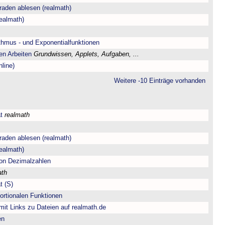
aden ablesen (realmath)
ealmath)
hmus - und Exponentialfunktionen
en Arbeiten
Grundwissen, Applets, Aufgaben, ...
line)
Weitere -10 Einträge vorhanden
t
realmath
aden ablesen (realmath)
ealmath)
 von Dezimalzahlen
ath
t (S)
portionalen Funktionen
 mit Links zu Dateien auf realmath.de
en