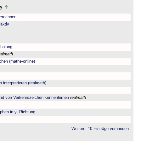
le
berechnen
aktiv
rholung
ealmath
chen (mathe-online)
interpretieren (realmath)
and von Verkehrszeichen kennenlernen
realmath
phen in y- Richtung
Weitere -10 Einträge vorhanden