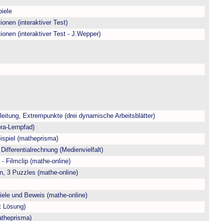
piele
onen (interaktiver Test)
onen (interaktiver Test - J.Wepper)
itung, Extrempunkte (drei dynamische Arbeitsblätter)
ra-Lernpfad)
ispiel (matheprisma)
 Differentialrechnung (Medienvielfalt)
- Filmclip (mathe-online)
on, 3 Puzzles (mathe-online)
iele und Beweis (mathe-online)
t Lösung)
atheprisma)