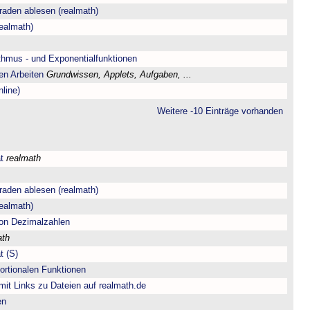
aden ablesen (realmath)
ealmath)
hmus - und Exponentialfunktionen
en Arbeiten
Grundwissen, Applets, Aufgaben, ...
line)
Weitere -10 Einträge vorhanden
t
realmath
aden ablesen (realmath)
ealmath)
 von Dezimalzahlen
ath
t (S)
portionalen Funktionen
 mit Links zu Dateien auf realmath.de
en