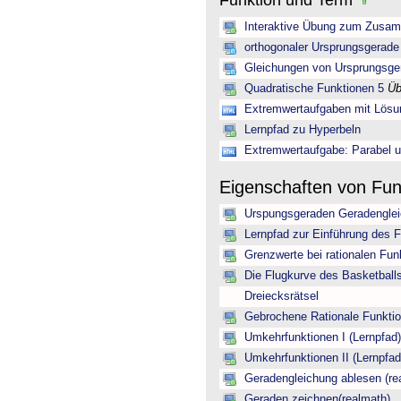
Funktion und Term
Interaktive Übung zum Zusam
orthogonaler Ursprungsgerade
Gleichungen von Ursprungsger
Quadratische Funktionen 5
Üb
Extremwertaufgaben mit Lös
Lernpfad zu Hyperbeln
Extremwertaufgabe: Parabel 
Eigenschaften von Fu
Urspungsgeraden Geradengleic
Lernpfad zur Einführung des Fu
Grenzwerte bei rationalen Fun
Die Flugkurve des Basketbal
Dreiecksrätsel
Gebrochene Rationale Funkti
Umkehrfunktionen I (Lernpfad)
Umkehrfunktionen II (Lernpfad
Geradengleichung ablesen (re
Geraden zeichnen(realmath)