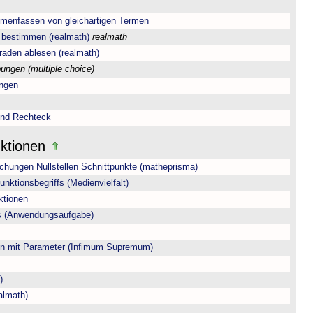
menfassen von gleichartigen Termen
 bestimmen (realmath)
realmath
aden ablesen (realmath)
ungen (multiple choice)
ungen
und Rechteck
nktionen
hungen Nullstellen Schnittpunkte (matheprisma)
nktionsbegriffs (Medienvielfalt)
ktionen
ls (Anwendungsaufgabe)
on mit Parameter (Infimum Supremum)
)
almath)