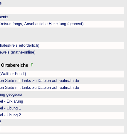
is
ments
eisumfangs; Anschauliche Herleitung (geonext)
aleskreis erforderlich)
eweis (mathe-online)
d Ortsbereiche
(Walther Fendt)
n Seite mit Links zu Dateien auf realmath.de
n Seite mit Links zu Dateien auf realmath.de
rung geogebra
l - Erklärung
el - Übung 1
el - Übung 2
2
1