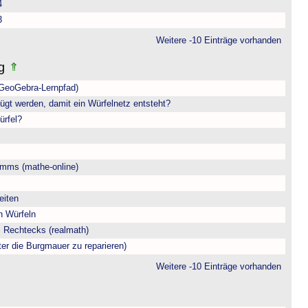
4
3
Weitere -10 Einträge vorhanden
ng
(GeoGebra-Lernpfad)
ügt werden, damit ein Würfelnetz entsteht?
ürfel?
amms (mathe-online)
eiten
n Würfeln
 Rechtecks (realmath)
ter die Burgmauer zu reparieren)
Weitere -10 Einträge vorhanden