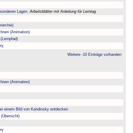
esonderen Lagen.
Arbeitsblätter mit Anleitung für Lerntag
rarchie)
chnen (Animation)
(Lernpfad)
ry
Weitere -10 Einträge vorhanden
chnen (Animation)
n einem Bild von Kandinsky entdecken
(Übersicht)
ry