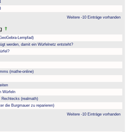
4
3
Weitere -10 Einträge vorhanden
ng
(GeoGebra-Lernpfad)
ügt werden, damit ein Würfelnetz entsteht?
ürfel?
amms (mathe-online)
eiten
n Würfeln
 Rechtecks (realmath)
ter die Burgmauer zu reparieren)
Weitere -10 Einträge vorhanden