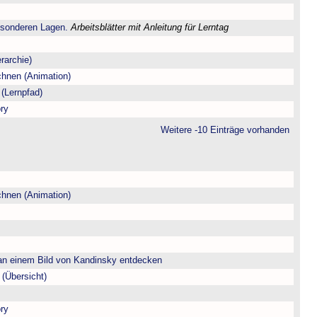
esonderen Lagen.
Arbeitsblätter mit Anleitung für Lerntag
rarchie)
chnen (Animation)
(Lernpfad)
ry
Weitere -10 Einträge vorhanden
chnen (Animation)
n einem Bild von Kandinsky entdecken
(Übersicht)
ry