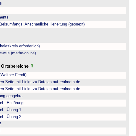
is
ments
eisumfangs; Anschauliche Herleitung (geonext)
aleskreis erforderlich)
eweis (mathe-online)
d Ortsbereiche
(Walther Fendt)
n Seite mit Links zu Dateien auf realmath.de
n Seite mit Links zu Dateien auf realmath.de
rung geogebra
l - Erklärung
el - Übung 1
el - Übung 2
2
1