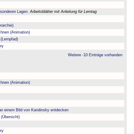
esonderen Lagen.
Arbeitsblätter mit Anleitung für Lerntag
rarchie)
chnen (Animation)
(Lernpfad)
ry
Weitere -10 Einträge vorhanden
chnen (Animation)
n einem Bild von Kandinsky entdecken
(Übersicht)
ry