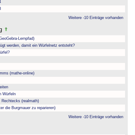
4
3
Weitere -10 Einträge vorhanden
ng
(GeoGebra-Lernpfad)
ügt werden, damit ein Würfelnetz entsteht?
ürfel?
amms (mathe-online)
eiten
n Würfeln
 Rechtecks (realmath)
ter die Burgmauer zu reparieren)
Weitere -10 Einträge vorhanden