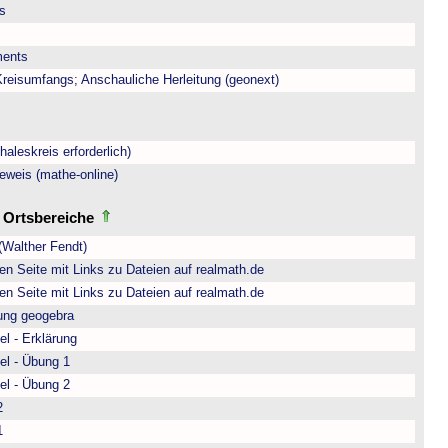
is
ments
eisumfangs; Anschauliche Herleitung (geonext)
aleskreis erforderlich)
eweis (mathe-online)
d Ortsbereiche
(Walther Fendt)
n Seite mit Links zu Dateien auf realmath.de
n Seite mit Links zu Dateien auf realmath.de
rung geogebra
l - Erklärung
el - Übung 1
el - Übung 2
2
1