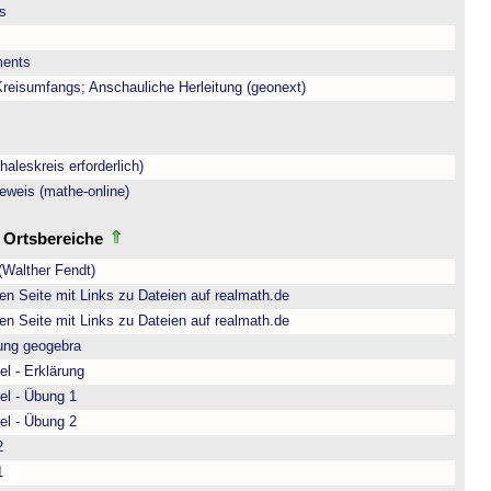
is
ments
eisumfangs; Anschauliche Herleitung (geonext)
aleskreis erforderlich)
eweis (mathe-online)
d Ortsbereiche
(Walther Fendt)
n Seite mit Links zu Dateien auf realmath.de
n Seite mit Links zu Dateien auf realmath.de
rung geogebra
l - Erklärung
el - Übung 1
el - Übung 2
2
1