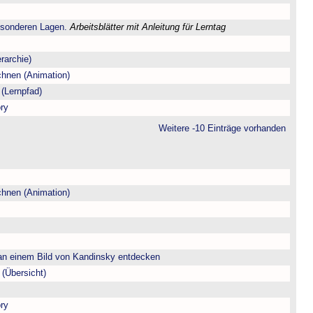
esonderen Lagen.
Arbeitsblätter mit Anleitung für Lerntag
rarchie)
chnen (Animation)
(Lernpfad)
ry
Weitere -10 Einträge vorhanden
chnen (Animation)
n einem Bild von Kandinsky entdecken
(Übersicht)
ry