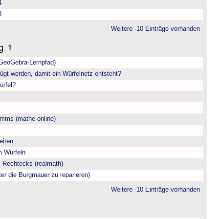
4
3
Weitere -10 Einträge vorhanden
ng
(GeoGebra-Lernpfad)
ügt werden, damit ein Würfelnetz entsteht?
ürfel?
amms (mathe-online)
eiten
n Würfeln
 Rechtecks (realmath)
ter die Burgmauer zu reparieren)
Weitere -10 Einträge vorhanden