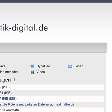
Java
DynaGeo
Lesen
Herunterladen
Video
lagen
5 (ISB)
 I (ISB)
II/III (ISB)
ufe 6 Seite mit Links zu Dateien auf realmathe.de
tufe
realmath