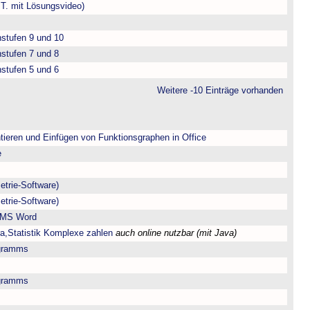
.T. mit Lösungsvideo)
nstufen 9 und 10
nstufen 7 und 8
nstufen 5 und 6
Weitere -10 Einträge vorhanden
tieren und Einfügen von Funktionsgraphen in Office
e
trie-Software)
trie-Software)
r MS Word
ra,Statistik Komplexe zahlen
auch online nutzbar (mit Java)
gramms
gramms