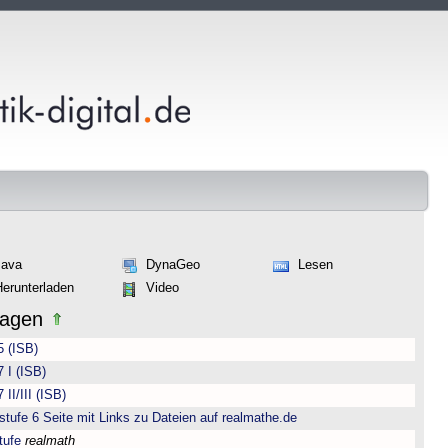
Java
DynaGeo
Lesen
Herunterladen
Video
lagen
5 (ISB)
 I (ISB)
II/III (ISB)
ufe 6 Seite mit Links zu Dateien auf realmathe.de
tufe
realmath