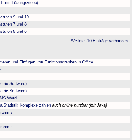
.T. mit Lösungsvideo)
nstufen 9 und 10
nstufen 7 und 8
nstufen 5 und 6
Weitere -10 Einträge vorhanden
tieren und Einfügen von Funktionsgraphen in Office
e
trie-Software)
trie-Software)
r MS Word
ra,Statistik Komplexe zahlen
auch online nutzbar (mit Java)
gramms
gramms