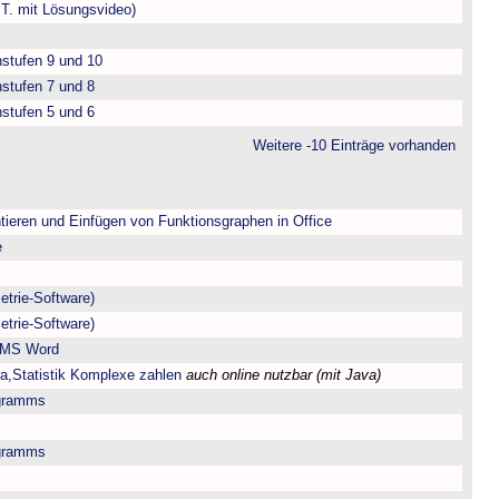
.T. mit Lösungsvideo)
nstufen 9 und 10
nstufen 7 und 8
nstufen 5 und 6
Weitere -10 Einträge vorhanden
tieren und Einfügen von Funktionsgraphen in Office
e
trie-Software)
trie-Software)
r MS Word
ra,Statistik Komplexe zahlen
auch online nutzbar (mit Java)
gramms
gramms