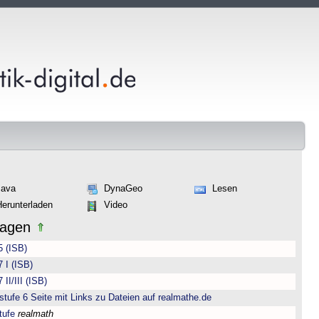
Java
DynaGeo
Lesen
Herunterladen
Video
lagen
5 (ISB)
 I (ISB)
II/III (ISB)
ufe 6 Seite mit Links zu Dateien auf realmathe.de
tufe
realmath