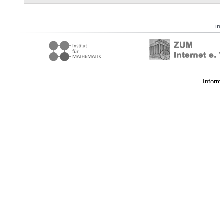
i
Infor