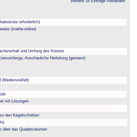
Weitere 16 Einträge vorhanden
aleskreis erforderlich)
eweis (mathe-online)
ächeninhalt und Umfang des Kreises
eisumfangs; Anschauliche Herleitung (geonext)
 (Medienvielfalt)
ide
gel mit Lösungen
zu den Kegelschnitten
ln)
s über das Quadervolumen