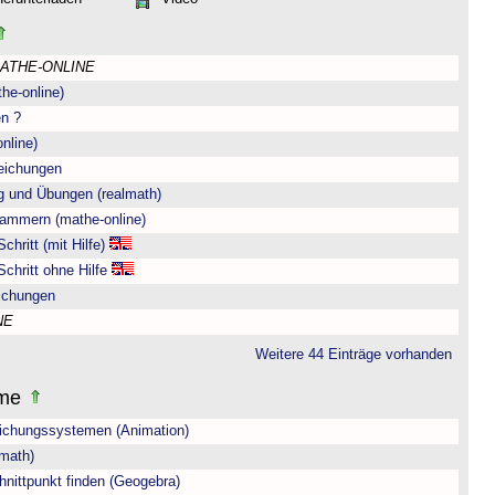
ATHE-ONLINE
he-online)
en ?
nline)
eichungen
g und Übungen (realmath)
lammern (mathe-online)
chritt (mit Hilfe)
Schritt ohne Hilfe
ichungen
NE
Weitere 44 Einträge vorhanden
eme
eichungssystemen (Animation)
lmath)
nittpunkt finden (Geogebra)