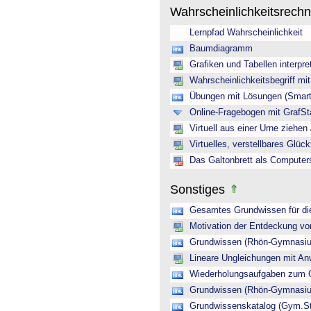
Wahrscheinlichkeitsrech
Lernpfad Wahrscheinlichkeit
Baumdiagramm
Grafiken und Tabellen interpre
Wahrscheinlichkeitsbegriff mit
Übungen mit Lösungen (Smart
Online-Fragebogen mit GrafSt
Virtuell aus einer Urne ziehen
Virtuelles, verstellbares Glüc
Das Galtonbrett als Computer
Sonstiges
Gesamtes Grundwissen für di
Motivation der Entdeckung vo
Grundwissen (Rhön-Gymnasiu
Lineare Ungleichungen mit An
Wiederholungsaufgaben zum 
Grundwissen (Rhön-Gymnasiu
Grundwissenskatalog (Gym.St