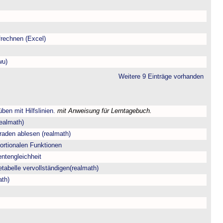
rechnen (Excel)
wu)
Weitere 9 Einträge vorhanden
ben mit Hilfslinien.
mit Anweisung für Lerntagebuch.
ealmath)
aden ablesen (realmath)
portionalen Funktionen
entengleichheit
tetabelle vervollständigen(realmath)
ath)