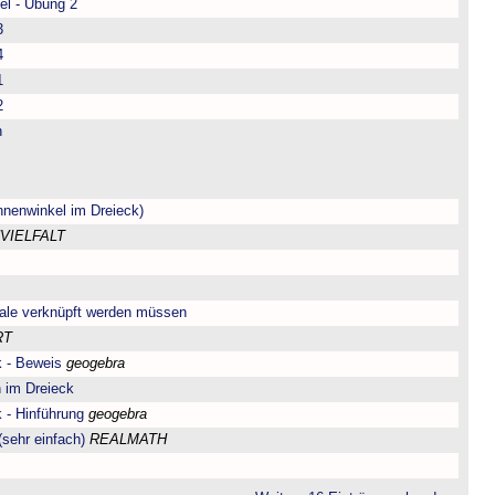
el - Übung 2
3
4
1
2
n
nnenwinkel im Dreieck)
VIELFALT
ale verknüpft werden müssen
RT
 - Beweis
geogebra
 im Dreieck
 - Hinführung
geogebra
sehr einfach)
REALMATH