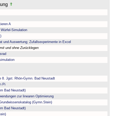
nung
tieren A
 Würfel-Simulation
)
at und Auswertung; Zufallsexperimente in Excel
mit und ohne Zurücklegen
ksrad
simulation
e 8. Jgst. Rhön-Gymn. Bad Neustadt
n Pi
m Bad Neustadt)
wendungen zur linearen Optimierung
Grundwissenskatalog (Gymn.Stein)
m Bad Neustadt)
ein)