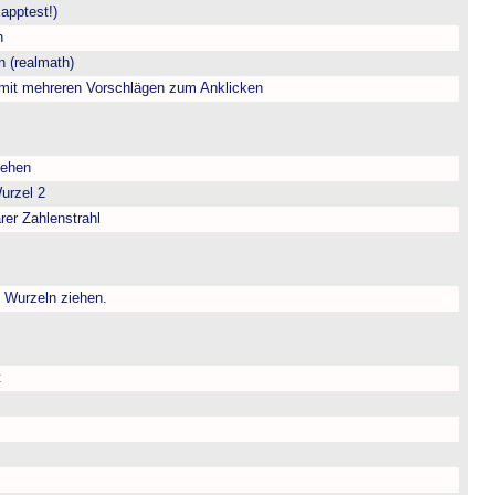
apptest!)
n
 (realmath)
 mit mehreren Vorschlägen zum Anklicken
iehen
Wurzel 2
arer Zahlenstrahl
Wurzeln ziehen.
t