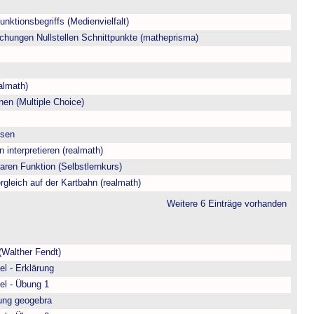
nktionsbegriffs (Medienvielfalt)
hungen Nullstellen Schnittpunkte (matheprisma)
almath)
en (Multiple Choice)
esen
interpretieren (realmath)
earen Funktion (Selbstlernkurs)
gleich auf der Kartbahn (realmath)
Weitere 6 Einträge vorhanden
(Walther Fendt)
l - Erklärung
el - Übung 1
rung geogebra