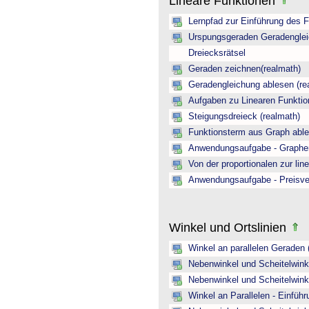
Lineare Funktionen
Lernpfad zur Einführung des Fu
Urspungsgeraden Geradengleic
Dreiecksrätsel
Geraden zeichnen(realmath)
Geradengleichung ablesen (re
Aufgaben zu Linearen Funktion
Steigungsdreieck (realmath)
Funktionsterm aus Graph abl
Anwendungsaufgabe - Graphen 
Von der proportionalen zur lin
Anwendungsaufgabe - Preisver
Winkel und Ortslinien
Winkel an parallelen Geraden 
Nebenwinkel und Scheitelwinke
Nebenwinkel und Scheitelwink
Winkel an Parallelen - Einfüh