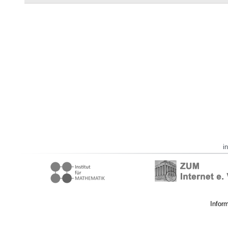
i
Infor