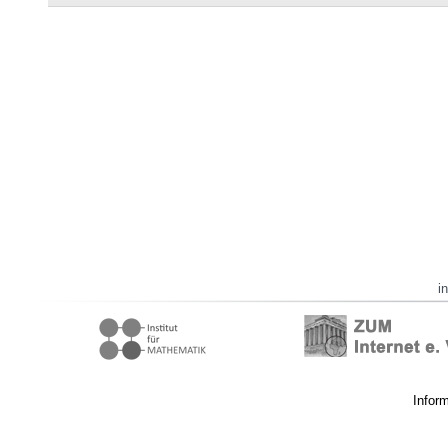
i
Infor