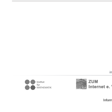
i
Infor