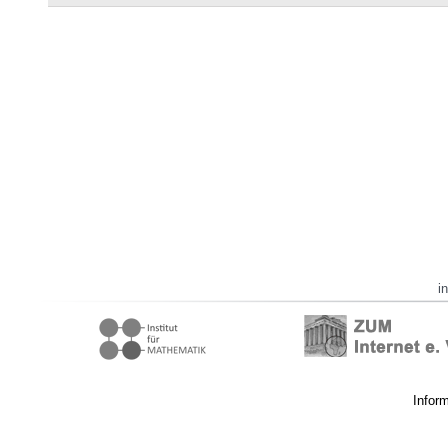
i
Infor