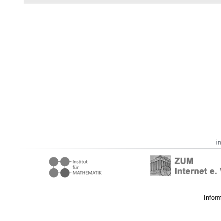
i
Infor