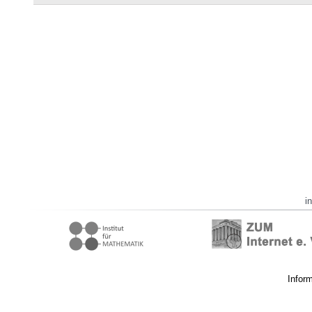
i
Infor