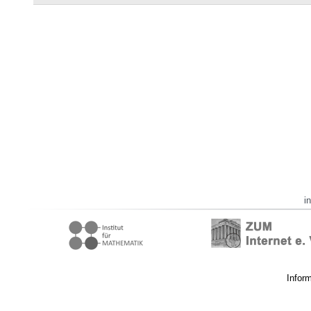
i
Infor