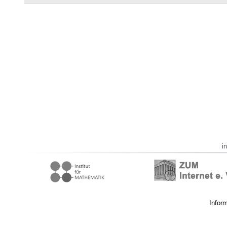
i
Infor