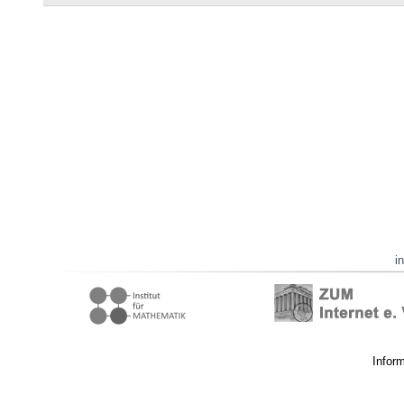
i
Infor