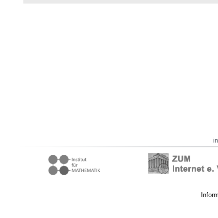
i
Infor