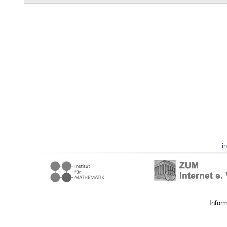
i
Infor