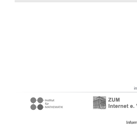
i
Infor