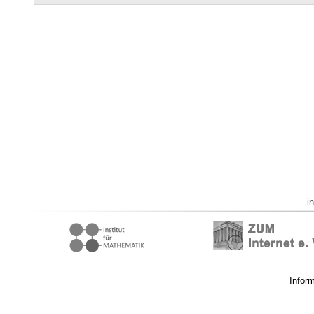
i
Infor