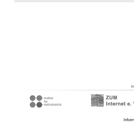
i
Infor