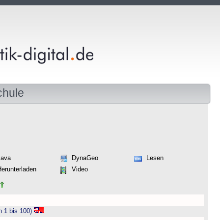
chule
Java
DynaGeo
Lesen
Herunterladen
Video
n 1 bis 100)