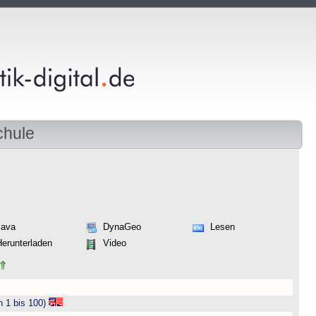
chule
Java
DynaGeo
Lesen
Herunterladen
Video
n 1 bis 100)