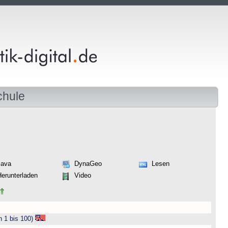
chule
Java
DynaGeo
Lesen
Herunterladen
Video
n 1 bis 100)