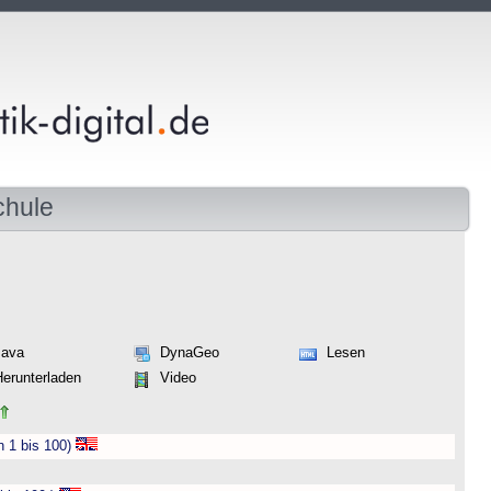
chule
Java
DynaGeo
Lesen
Herunterladen
Video
n 1 bis 100)