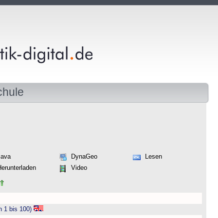
chule
Java
DynaGeo
Lesen
Herunterladen
Video
n 1 bis 100)