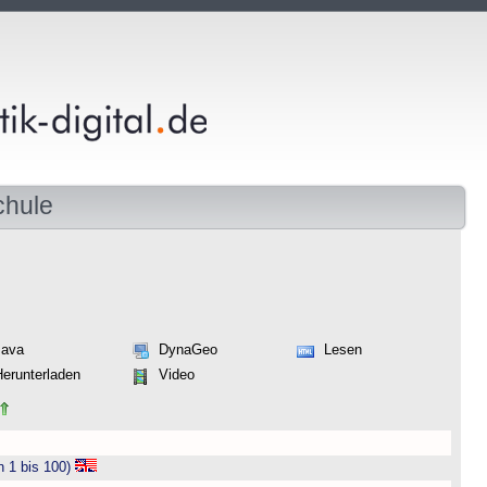
chule
Java
DynaGeo
Lesen
Herunterladen
Video
n 1 bis 100)